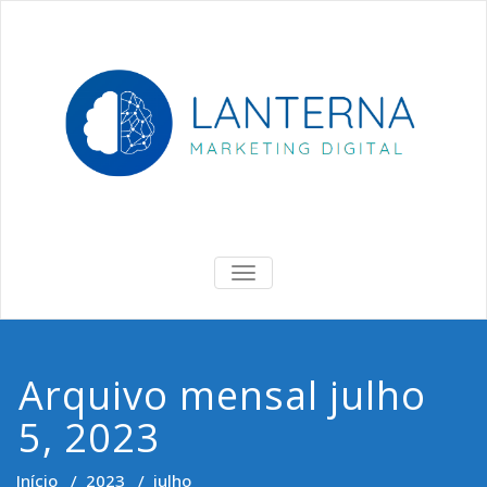
Skip
to
content
Lanterna
Marketing Digital & Negócios
ALTERNAR
DE
NAVEGAÇÃO
Arquivo mensal julho
5, 2023
Início
/
2023
/
julho