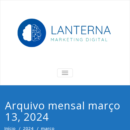
Skip
to
content
Lanterna
Marketing Digital & Negócios
ALTERNAR
DE
NAVEGAÇÃO
Arquivo mensal março
13, 2024
Início
/
2024
/
março