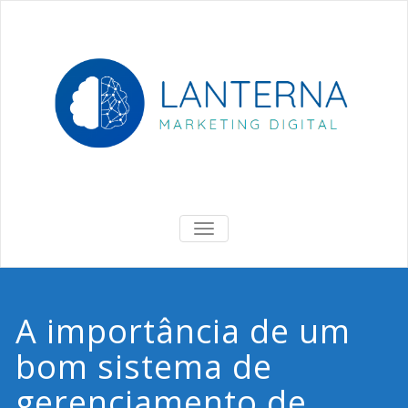
Skip
to
content
Lanterna
Marketing Digital & Negócios
ALTERNAR
DE
NAVEGAÇÃO
A importância de um
bom sistema de
gerenciamento de