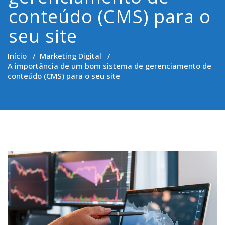
conteúdo (CMS) para o
seu site
Início
/
Marketing Digital
/
A importância de um bom sistema de gerenciamento de
conteúdo (CMS) para o seu site