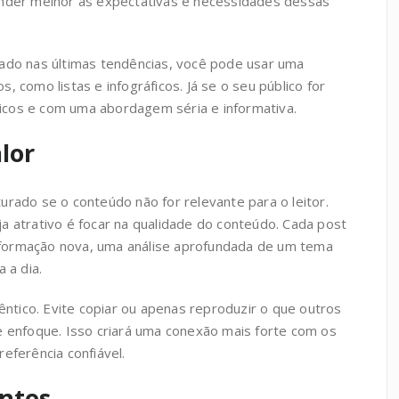
ender melhor às expectativas e necessidades dessas
nado nas últimas tendências, você pode usar uma
 como listas e infográficos. Já se o seu público for
cnicos e com uma abordagem séria e informativa.
lor
urado se o conteúdo não for relevante para o leitor.
a atrativo é focar na qualidade do conteúdo. Cada post
 informação nova, uma análise aprofundada de um tema
 a dia.
têntico. Evite copiar ou apenas reproduzir o que outros
e enfoque. Isso criará uma conexão mais forte com os
eferência confiável.
entes