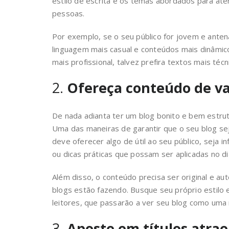
estilo de escrita e os temas abordados para at
pessoas.
Por exemplo, se o seu público for jovem e ante
linguagem mais casual e conteúdos mais dinâmicos,
mais profissional, talvez prefira textos mais té
2.
Ofereça conteúdo de va
De nada adianta ter um blog bonito e bem estrut
Uma das maneiras de garantir que o seu blog sej
deve oferecer algo de útil ao seu público, seja
ou dicas práticas que possam ser aplicadas no dia
Além disso, o conteúdo precisa ser original e au
blogs estão fazendo. Busque seu próprio estilo 
leitores, que passarão a ver seu blog como uma r
3.
Aposte em títulos atra