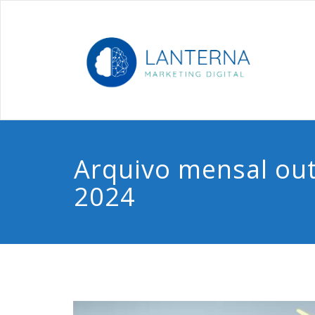
Skip
to
Ma
content
Arquivo mensal out
2024