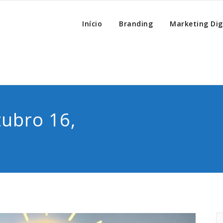
Lanterna
rketing Digital & Negócios
Início
Branding
Marketing Dig
ubro 16,