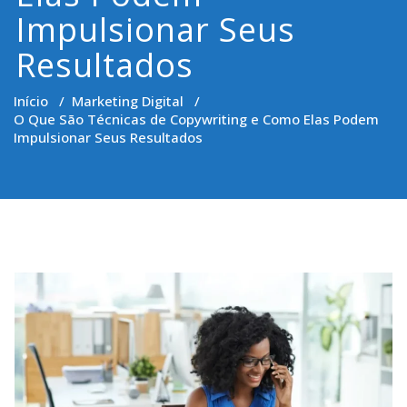
Impulsionar Seus
Resultados
Início
/
Marketing Digital
/
O Que São Técnicas de Copywriting e Como Elas Podem
Impulsionar Seus Resultados