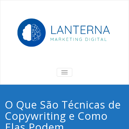
Skip
to
content
Lanterna
Marketing Digital & Negócios
ALTERNAR
DE
NAVEGAÇÃO
O Que São Técnicas de
Copywriting e Como
Elas Podem