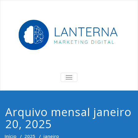
Skip
to
content
Lanterna
Marketing Digital & Negócios
ALTERNAR
DE
NAVEGAÇÃO
Arquivo mensal janeiro
20, 2025
Início
/
2025
/
janeiro