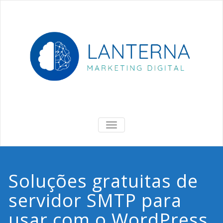
Skip
to
content
Lanterna
Marketing Digital & Negócios
ALTERNAR
DE
NAVEGAÇÃO
Soluções gratuitas de
servidor SMTP para
usar com o WordPress