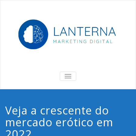
Skip
to
content
Lanterna
Marketing Digital & Negócios
ALTERNAR
DE
NAVEGAÇÃO
Veja a crescente do
mercado erótico em
2022